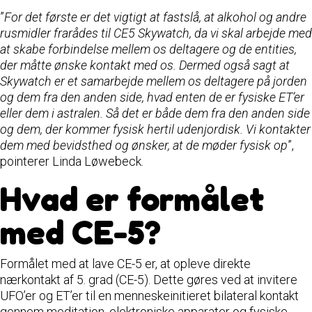
”
For det første er det vigtigt at fastslå, at alkohol og andre
rusmidler frarådes til CE5 Skywatch, da vi skal arbejde med
at skabe forbindelse mellem os deltagere og de entities,
der måtte ønske kontakt med os. Dermed også sagt at
Skywatch er et samarbejde mellem os deltagere på jorden
og dem fra den anden side, hvad enten de er fysiske ET’er
eller dem i astralen. Så det er både dem fra den anden side
og dem, der kommer fysisk hertil udenjordisk. Vi kontakter
dem med bevidsthed og ønsker, at de møder fysisk op
”,
pointerer Linda Løwebeck.
Hvad er formålet
med CE-5?
Formålet med at lave CE-5 er, at opleve direkte
nærkontakt af 5. grad (CE-5). Dette gøres ved at invitere
UFO’er og ET’er til en menneskeinitieret bilateral kontakt
gennem meditation, elektroniske apparater og fysiske