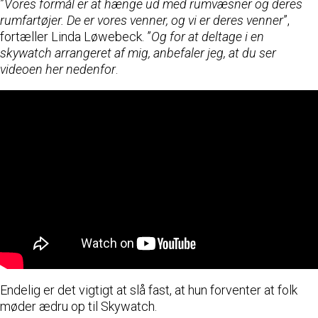
”
Vores formål er at hænge ud med rumvæsner og deres
rumfartøjer. De er vores venner, og vi er deres venner
”,
fortæller Linda Løwebeck. ”
Og for at deltage i en
skywatch arrangeret af mig, anbefaler jeg, at du ser
videoen her nedenfor
.
Endelig er det vigtigt at slå fast, at hun forventer at folk
møder ædru op til Skywatch.