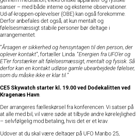
sanser – med både interne og eksterne observationer.
Ud-af-kroppen-oplevelser (OBE) kan også forekomme.
Derfor anbefales det også, at kun mentalt og
følelsesmæssigt stabile personer bør deltage i
arrangementet.
”
Årsagen er sikkerhed og hensyntagen til den person, der
oplever kontakt
”, fortæller Linda. ”
Energien fra UFO’er og
ET’er forstærker alt følelsesmæssigt, mentalt og fysisk. Så
derfor kan en kontakt udløse gamle ubearbejdede følelser,
som du måske ikke er klar til.
”
CE5 Skywatch starter kl. 19.00 ved Dodekalitten ved
Kragenæs Havn
.
Der arrangeres fælleskørsel fra konferencen. Vi satser på
at alle med bil, vil være søde at tilbyde andre kørelejlighed
– selvfølgelig mod betaling, hvis det er et krav.
Udover at du skal være deltager på UFO Maribo 25,