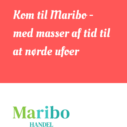
Kom til Maribo -
med masser af tid til
at nørde ufoer