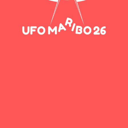
Bestil billetter
Overnatning
Podcast
Mere om Maribo
Privatlivpolitik
Handelsbetingelser
Om Maribo Handel